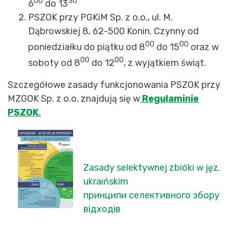
00
30
6
do 13
PSZOK przy PGKiM Sp. z o.o., ul. M.
Dąbrowskiej 8, 62-500 Konin. Czynny od
00
00
poniedziałku do piątku od 8
do 15
oraz w
00
00
soboty od 8
do 12
, z wyjątkiem świąt.
Szczegółowe zasady funkcjonowania PSZOK przy
MZGOK Sp. z o.o. znajdują się w
Regulaminie
PSZOK
.
Zasady selektywnej zbióki w jęz.
ukraińskim
принципи селективного збору
відходів