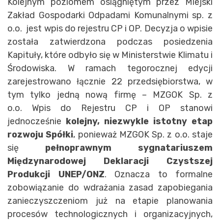
Kolejnym poziomem osiągniętym przez Miejski
Zakład Gospodarki Odpadami Komunalnymi sp. z
o.o. jest wpis do rejestru CP i OP. Decyzja o wpisie
została zatwierdzona podczas posiedzenia
Kapituły, które odbyło się w Ministerstwie Klimatu i
Środowiska. W ramach tegorocznej edycji
zarejestrowano łącznie 22 przedsiębiorstwa, w
tym tylko jedną nową firmę – MZGOK Sp. z
o.o. Wpis do Rejestru CP i OP stanowi
jednocześnie
kolejny, niezwykle istotny etap
rozwoju Spółki
, ponieważ MZGOK Sp. z o.o. staje
się
pełnoprawnym sygnatariuszem
Międzynarodowej Deklaracji Czystszej
Produkcji UNEP/ONZ
. Oznacza to formalne
zobowiązanie do wdrażania zasad zapobiegania
zanieczyszczeniom już na etapie planowania
procesów technologicznych i organizacyjnych,