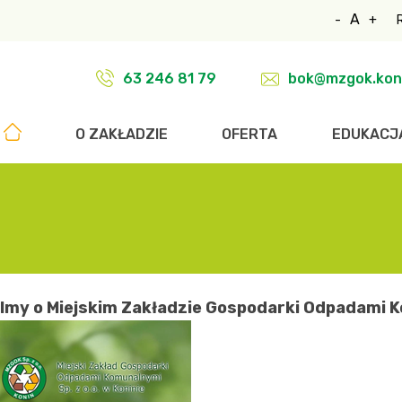
A
-
+
63 246 81 79
bok@mzgok.koni
O ZAKŁADZIE
OFERTA
EDUKACJ
ilmy o Miejskim Zakładzie Gospodarki Odpadami 