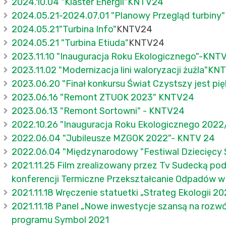
2024.10.04 "Klaster Energii"KNTV24
2024.05.21-2024.07.01 "Planowy Przegląd turbiny"
2024.05.21"Turbina Info"
KNTV24
2024.05.21 "Turbina Etiuda"
KNTV24
2023.11.10 "Inauguracja Roku Ekologicznego"-KNT
2023.11.02 "Modernizacja lini waloryzacji żużla"K
2023.06.20 "Finał konkursu Świat Czystszy jest pi
2023.06.16 "Remont ZTUOK 2023" KNTV24
2023.06.13 "Remont Sortowni" - KNTV24
2022.10.26 "Inauguracja Roku Ekologicznego 202
2022.06.04 "Jubileusze MZGOK 2022"- KNTV 24
2022.06.04 "Międzynarodowy "Festiwal Dziecięcy
2021.11.25 Film zrealizowany przez Tv Sudecką po
konferencji Termiczne Przekształcanie Odpadów w
2021.11.18 Wręczenie statuetki „Strateg Ekologii 20
2021.11.18 Panel „Nowe inwestycje szansą na rozwó
programu Symbol 2021