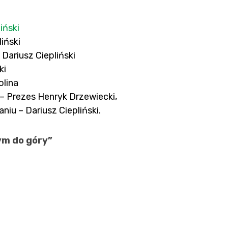
iński
iński
Dariusz Ciepliński
ki
olina
Prezes Henryk Drzewiecki,
iu – Dariusz Ciepliński
.
ym do góry”