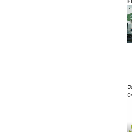
F
J
C