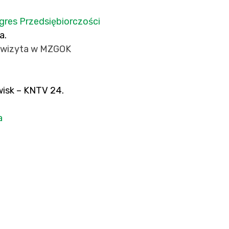
gres Przedsiębiorczości
ia.
 z wizyta w MZGOK
wisk – KNTV 24
.
a