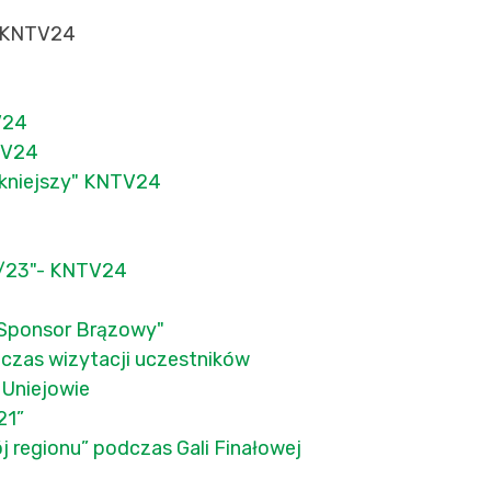
KNTV24
V24
NTV24
ękniejszy" KNTV24
2/23"- KNTV24
 Sponsor Brązowy"
dczas wizytacji uczestników
 Uniejowie
21”
j regionu” podczas Gali Finałowej