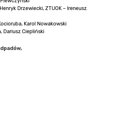
 Plewczyński
enryk Drzewiecki, ZTUOK – Ireneusz
ocioruba, Karol Nowakowski
Dariusz Ciepliński
odpadów,