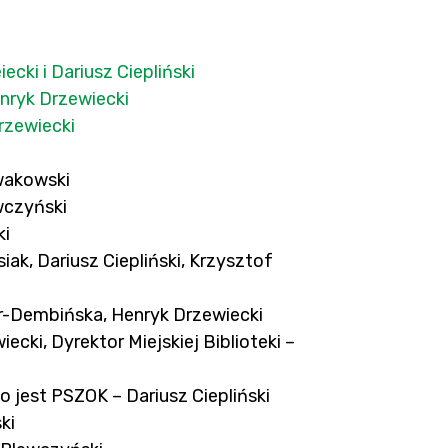
cki i Dariusz Ciepliński
enryk Drzewiecki
rzewiecki
wakowski
wczyński
ski
ak, Dariusz Ciepliński, Krzysztof
ker-Dembińska, Henryk Drzewiecki
cki, Dyrektor Miejskiej Biblioteki –
 jest PSZOK – Dariusz Ciepliński
ki