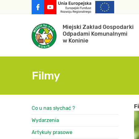
Skocz
do
zawartości
Miejski Zakład Gospodarki
Odpadami Komunalnymi
w Koninie
Filmy
F
Co u nas słychać ?
Wydarzenia
Artykuły prasowe