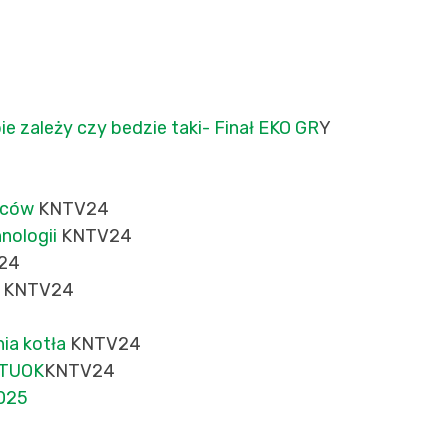
ie zależy czy bedzie taki- Finał EKO GR
Y
nców
KNTV24
nologii
KNTV24
24
 KNTV24
ia kotła
KNTV24
ZTUOK
KNTV24
2025