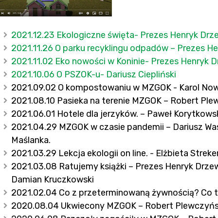
2021.12.23 Ekologiczne święta- Prezes Henryk Drzeie
2021.11.26 O parku recyklingu odpadów – Prezes H
2021.11.02 Eko nowości w Koninie- Prezes Henryk D
2021.10.06 O PSZOK-u- Dariusz Ciepliński
2021.09.02 O kompostowaniu w MZGOK - Karol No
2021.08.10 Pasieka na terenie MZGOK – Robert Ple
2021.06.01 Hotele dla jerzyków. – Paweł Korytkow
2021.04.29 MZGOK w czasie pandemii – Dariusz Wasi
Maślanka.
2021.03.29 Lekcja ekologii on line. - Elżbieta Stre
2021.03.08 Ratujemy książki – Prezes Henryk Drzewie
Damian Kruczkowski
2021.02.04 Co z przeterminowaną żywnością? Co to
2020.08.04 Ukwiecony MZGOK – Robert Plewczyńs