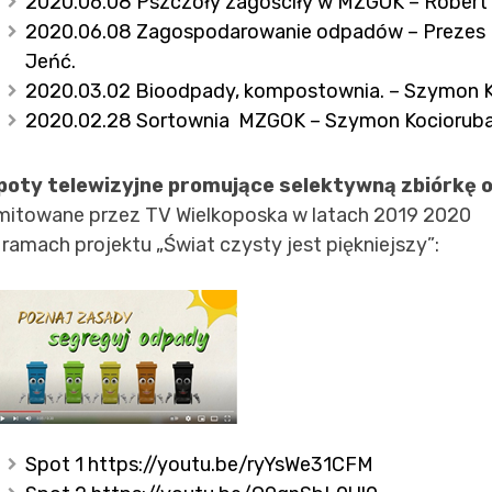
2020.06.08 Pszczoły zagościły w MZGOK – Robert
2020.06.08 Zagospodarowanie odpadów – Prezes H
Jeńć
.
2020.03.02 Bioodpady, kompostownia. – Szymon K
2020.02.28 Sortownia MZGOK – Szymon Kocioruba, 
poty telewizyjne promujące selektywną zbiórkę 
mitowane przez TV Wielkoposka w latach 2019 2020
 ramach projektu „Świat czysty jest piękniejszy”:
Spot 1
https://youtu.be/ryYsWe31CFM