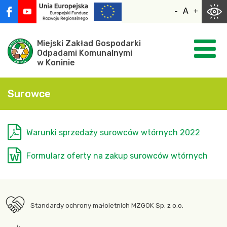
Skocz
A
-
+
do
zawartości
Miejski Zakład Gospodarki
Odpadami Komunalnymi
w Koninie
Surowce
Warunki sprzedaży surowców wtórnych 2022
Formularz oferty na zakup surowców wtórnych
Standardy ochrony małoletnich MZGOK Sp. z o.o.